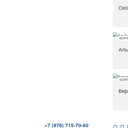
Сюз
Аль
Вир
+7 (978) 715-70-60