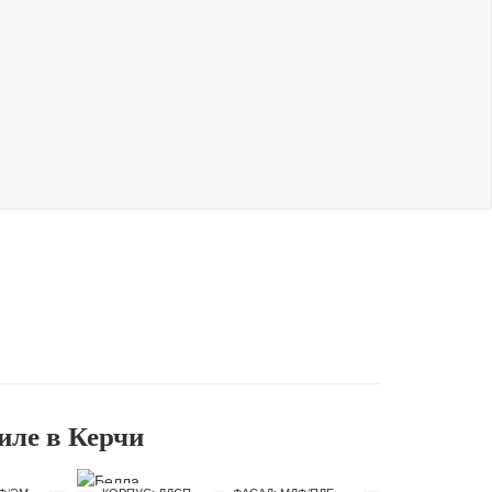
иле в Керчи
ФАСАД: МДФ/ЭМАЛЬ
КОРПУС: ЛДСП 16 ММ
ФАСАД: МДФ/ПЛЕНКА ПВХ