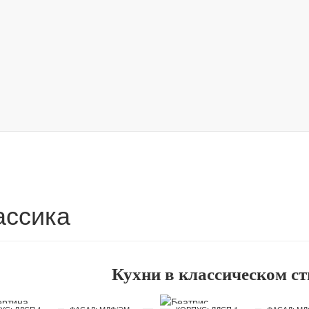
ассика
Кухни в классическом ст
КОРПУС: ЛДСП 16 ММ
ФАСАД: МДФ/ЭМАЛЬ
КОРПУС: ЛДСП 16 ММ