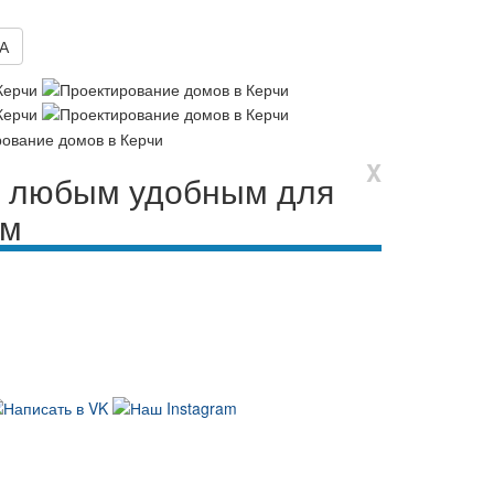
А
X
сь любым удобным для
ом