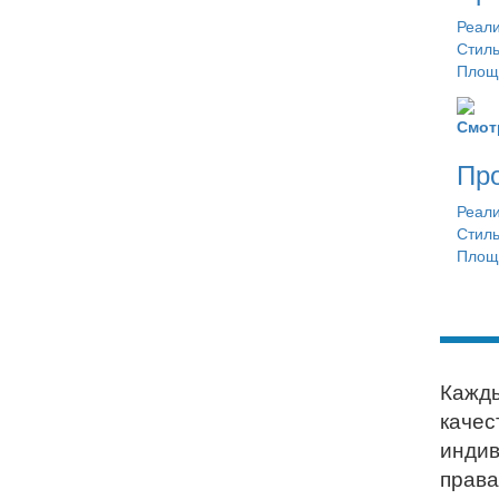
Реали
Стиль
Площа
Смот
Про
Реали
Стиль
Площа
Кажды
качес
индив
права