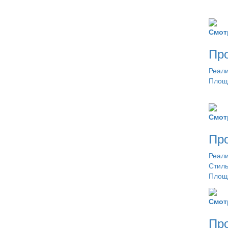
Смот
Про
Реали
Площа
Смот
Про
Реали
Стил
Площа
Смот
Про