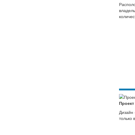
Располо
владель
количес
Проект
Дизайн 
только 