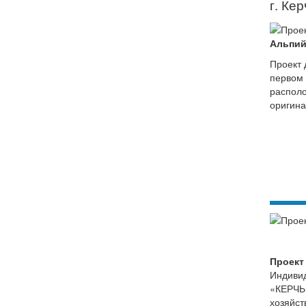
г. Кер
Альпий
Проект 
первом 
располо
оригина
Проект
Индивид
«КЕРЧЬР
хозяйст