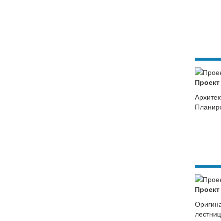
Проект
Архитек
Планиро
Проект
Оригина
лестниц