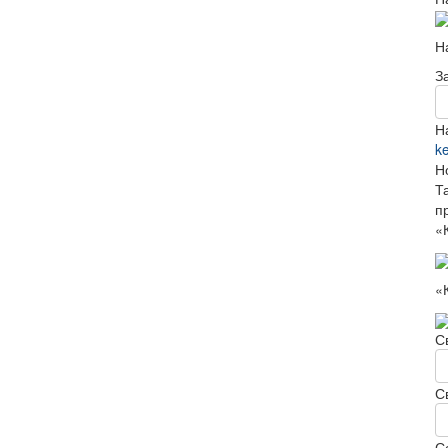
Н
З
Н
k
Н
Т
п
«
«
С
С
С