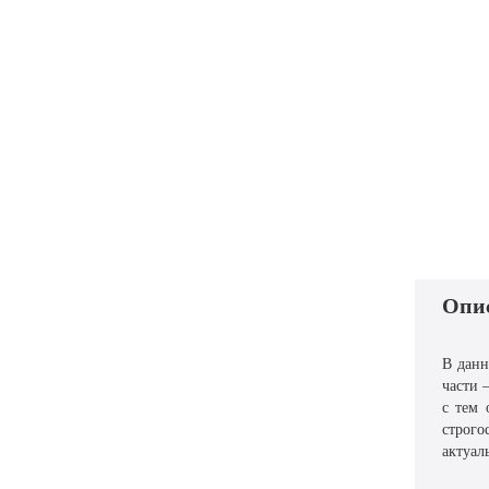
Опи
В данн
части 
с тем 
строго
актуал