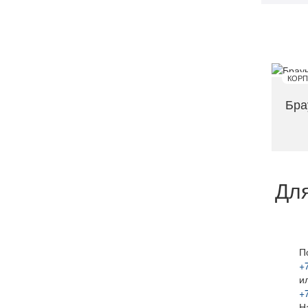
Бра
Для
П
+
и
+
Н