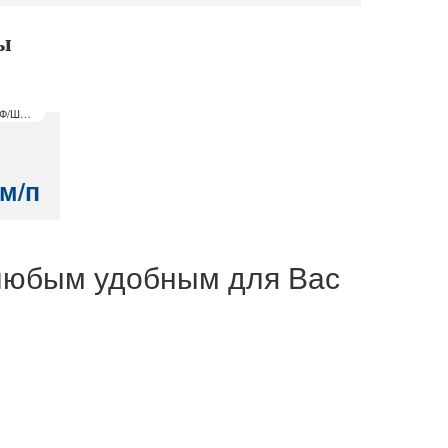
ы
ФАСАД: МДФ/ШПОН
 м/п
 любым удобным для Вас