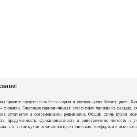
сание:
ом проекте представлена благородная и уютная кухня белого цвета. Ка
— филенки. Благодаря гармоничным и элегантным линиям на фасадах, кух
она отличается и современными решениями. Общий стиль кухни можно
сть, продуманность, функциональность и одновременно легкость и у
ьны, т. к. такие кухни отличаются практичностью, комфортом в использов