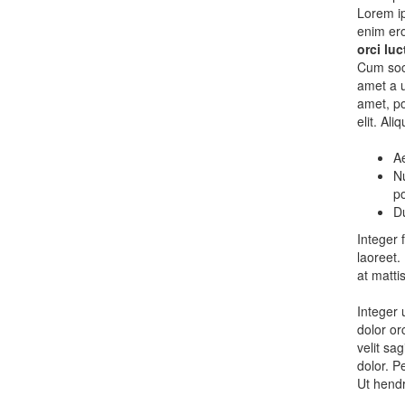
Lorem ip
enim ero
orci lu
Cum soci
amet a u
amet, po
elit. Al
Ae
Nu
po
Du
Integer 
laoreet.
at matti
Integer 
dolor or
velit sa
dolor. P
Ut hendr