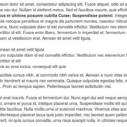
sum dolor sit amet, consectetur adipiscing elit. Fusce aliquet, odio sit a
s nec dui. Nullam id eleifend metus. Sed et faucibus mauris, quis effici
ctus et ultrices posuere cubilia Curae; Suspendisse potenti
. Intege
is natoque penatibus et magnis dis parturient montes, nascetur ridiculus 
rna. Nunc vulputate diam id est convallis efficitur. Vestibulum nec eleme
rttitor id elit. Fusce enim libero, fermentum in imperdiet et, fermentum 
iquam ut vestibulum erat. Aenean sit amet velit ligula.
nean sit amet velit ligula
nc vulputate diam id est convallis efficitur. Vestibulum nec elementum f
rttitor id elit
is ac eros luctus, consequat elit quis
facilisis cursus nibh, at commodo nibh varius et. Aenean a nunc vitae a
 In hendrerit at mauris nec venenatis. Quisque vulputate egestas felis, n
s. Proin ac tempus sapien. Pellentesque laoreet sollicitudin nisl.
ut erat mauris. Fusce et fermentum dui. Nunc eget dui sed neque semper 
ci, ornare et purus id, tristique placerat urna. Suspendisse mollis elit
gittis faucibus. Nulla mollis urna ut euismod maximus. Vivamus vitae a
ellentesque placerat lacus quis justo imperdiet, nec laoreet quam pelle
erit, mi quis cursus convallis, urna risus suscipit nulla, in ultricies nequ