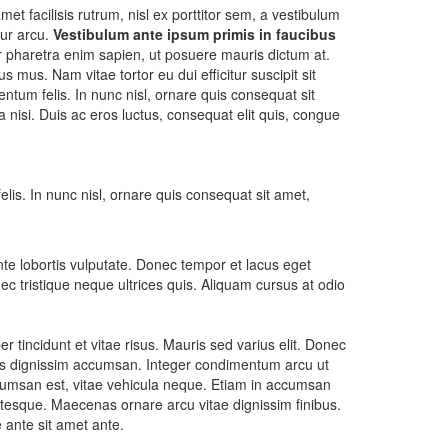
met facilisis rutrum, nisl ex porttitor sem, a vestibulum
tur arcu.
Vestibulum ante ipsum primis in faucibus
r pharetra enim sapien, ut posuere mauris dictum at.
mus. Nam vitae tortor eu dui efficitur suscipit sit
ntum felis. In nunc nisl, ornare quis consequat sit
a nisi. Duis ac eros luctus, consequat elit quis, congue
elis. In nunc nisl, ornare quis consequat sit amet,
nte lobortis vulputate. Donec tempor et lacus eget
ec tristique neque ultrices quis. Aliquam cursus at odio
tincidunt et vitae risus. Mauris sed varius elit. Donec
 quis dignissim accumsan. Integer condimentum arcu ut
ccumsan est, vitae vehicula neque. Etiam in accumsan
ntesque. Maecenas ornare arcu vitae dignissim finibus.
e ante sit amet ante.