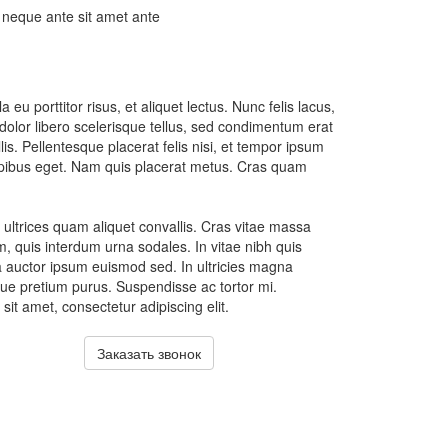
es neque ante sit amet ante
 eu porttitor risus, et aliquet lectus. Nunc felis lacus,
dolor libero scelerisque tellus, sed condimentum erat
. Pellentesque placerat felis nisi, et tempor ipsum
 dapibus eget. Nam quis placerat metus. Cras quam
ultrices quam aliquet convallis. Cras vitae massa
, quis interdum urna sodales. In vitae nibh quis
a auctor ipsum euismod sed. In ultricies magna
isque pretium purus. Suspendisse ac tortor mi.
it amet, consectetur adipiscing elit.
Заказать звонок