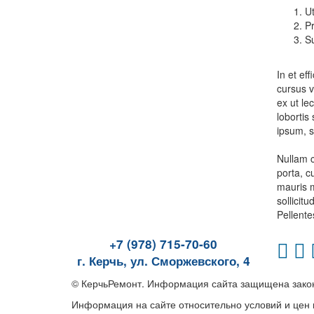
Ut
Pr
Su
In et eff
cursus v
ex ut le
lobortis
ipsum, s
Nullam c
porta, c
mauris m
sollicit
Pellente
+7 (978) 715-70-60
г. Керчь, ул. Сморжевского, 4
© КерчьРемонт. Информация сайта защищена закон
Информация на сайте относительно условий и цен 