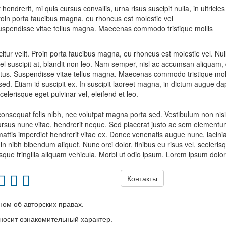
 hendrerit, mi quis cursus convallis, urna risus suscipit nulla, in ultrici
oin porta faucibus magna, eu rhoncus est molestie vel
spendisse vitae tellus magna. Maecenas commodo tristique mollis
icitur velit. Proin porta faucibus magna, eu rhoncus est molestie vel. Nulla
el suscipit at, blandit non leo. Nam semper, nisl ac accumsan aliquam, 
ctus. Suspendisse vitae tellus magna. Maecenas commodo tristique mollis
 sed. Etiam id suscipit ex. In suscipit laoreet magna, in dictum augue
celerisque eget pulvinar vel, eleifend et leo.
onsequat felis nibh, nec volutpat magna porta sed. Vestibulum non nisi 
ursus nunc vitae, hendrerit neque. Sed placerat justo ac sem elementum
attis imperdiet hendrerit vitae ex. Donec venenatis augue nunc, lacini
udin nibh bibendum aliquet. Nunc orci dolor, finibus eu risus vel, sceler
sque fringilla aliquam vehicula. Morbi ut odio ipsum. Lorem ipsum dolor s
Контакты
ом об авторских правах.
носит ознакомительный характер.