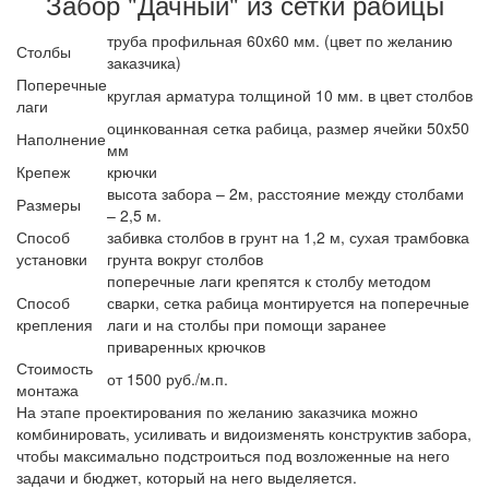
Забор "Дачный" из сетки рабицы
труба профильная 60x60 мм. (цвет по желанию
Столбы
заказчика)
Поперечные
круглая арматура толщиной 10 мм. в цвет столбов
лаги
оцинкованная сетка рабица, размер ячейки 50x50
Наполнение
мм
Крепеж
крючки
высота забора – 2м, расстояние между столбами
Размеры
– 2,5 м.
Способ
забивка столбов в грунт на 1,2 м, сухая трамбовка
установки
грунта вокруг столбов
поперечные лаги крепятся к столбу методом
Способ
сварки, сетка рабица монтируется на поперечные
крепления
лаги и на столбы при помощи заранее
приваренных крючков
Стоимость
от 1500 руб./м.п.
монтажа
На этапе проектирования по желанию заказчика можно
комбинировать, усиливать и видоизменять конструктив забора,
чтобы максимально подстроиться под возложенные на него
задачи и бюджет, который на него выделяется.