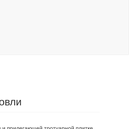
ровли
 и прилегающей тротуарной плитке.