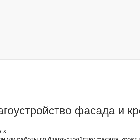
агоустройство фасада и к
018
нили работы по благоустройству фасада, кровли