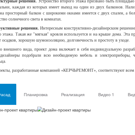
ектурные решения.
Устройство второго этажа призвано быть площадью 
альни, каждая из которых имеет выход на один из двух балконов. Нали
на просторный балкон с широкими окнами имеется с двух спален, а бо
ство солнечного света в комнатах.
руктивные решения.
Интересным конструктивно-дизайнерским решением 
о этажа. Такая же "мягкая" кровля используется и на крыше дома. Эта 
т осадков, хорошую шумоизоляцию, долговечность и простоту в уходе.
 внешнего вида, проект дома включает в себя индивидуальную разрабо
дизайнеры подобрали всю необходимую мебель и электроприборы, ч
ьца.
оекты, разработанные компанией «КЕРЧЬРЕМОНТ», соответствуют всем 
асад
Планировка
Реализация
Видео 1
Вид