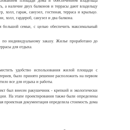
зованием площади дома и обеспечением владельца
 а наличие двух балконов и террасы дают владельцу
, холл, гараж, санузел, гостиная, терраса и крыльцо.
, холл, гардероб, санузел и два балкона.
я большой семьи, с целью обеспечить максимальный
 по индивидуальному заказу. Жилье проработано до
ррасы для отдыха.
местить удобство использования жилой площади с
териев, было принято решение расположить на первом
стило все для отдыха и работы.
оект был внесен ракушечник - крепкий и экологически
ции. На этапе проектирования также были определены
ая проектная документация определила стоимость дома