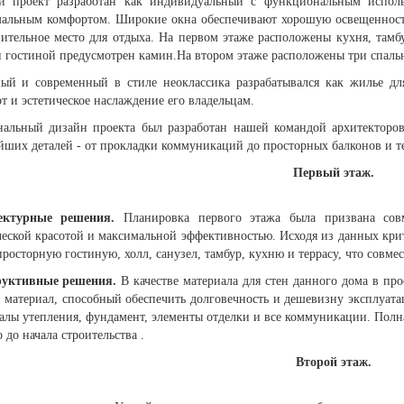
й проект разработан как индивидуальный с функциональным исполь
альным комфортом. Широкие окна обеспечивают хорошую освещенность,
ительное место для отдыха. На первом этаже расположены кухня, тамбур
 гостиной предусмотрен камин.На втором этаже расположены три спальни
ый и современный в стиле неоклассика разрабатывался как жилье дл
т и эстетическое наслаждение его владельцам.
альный дизайн проекта был разработан нашей командой архитекторов
йших деталей - от прокладки коммуникаций до просторных балконов и те
Первый этаж.
ектурные решения.
Планировка первого этажа была призвана сов
ческой красотой и максимальной эффективностью. Исходя из данных кри
просторную гостиную, холл, санузел, тамбур, кухню и террасу, что совме
руктивные решения.
В качестве материала для стен данного дома в пр
 материал, способный обеспечить долговечность и дешевизну эксплуата
алы утепления, фундамент, элементы отделки и все коммуникации. Полн
 до начала строительства .
Второй этаж.