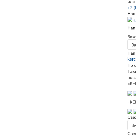
или
+7 (
Нап
Нап
Зак
За
Нап
ker
Но 
Так
нови
«КЕ
«КЕ
Све
Ви
Све