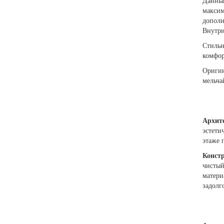
Данны
максим
дополн
Внутри
Стильн
комфор
Оригин
мельча
Архит
эстети
этаже 
Конст
чистый
матери
задолго