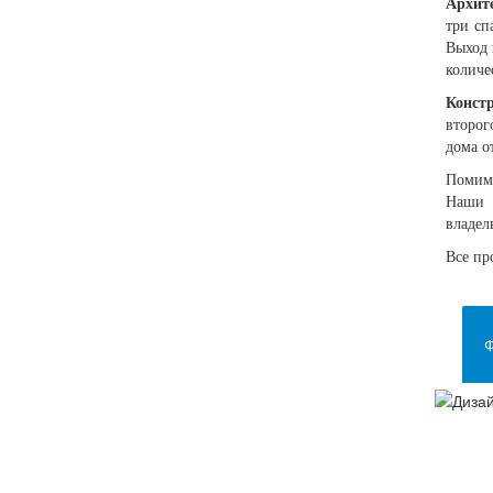
Архит
три сп
Выход 
количе
Конст
второг
дома о
Помимо
Наши 
владел
Все пр
Ф