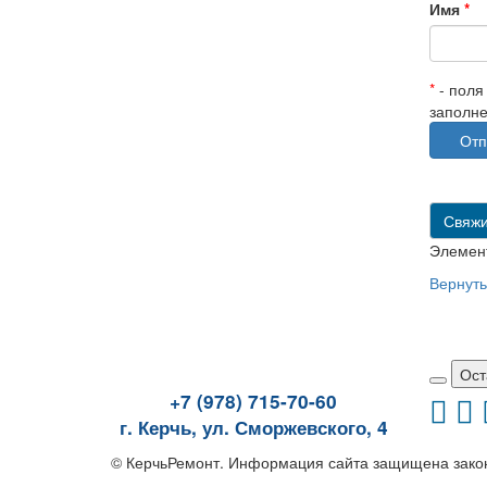
Имя
*
*
- поля
заполн
Свяжи
Элемент
Вернуть
Ост
+7 (978) 715-70-60
г. Керчь, ул. Сморжевского, 4
© КерчьРемонт. Информация сайта защищена закон