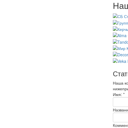
Наш
Стат
Наша ко
нижепр
Имя:
*
Названи
Коммен