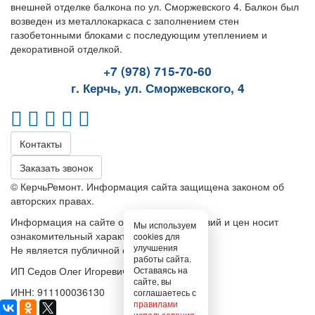
внешней отделке балкона по ул. Сморжевского 4. Балкон был
возведен из металлокаркаса с заполнением стен
газобетонными блоками с последующим утеплением и
декоративной отделкой.
+7 (978) 715-70-60
г. Керчь, ул. Сморжевского, 4
Контакты
Заказать звонок
© КерчьРемонт. Информация сайта защищена законом об
авторских правах.
Информация на сайте относительно условий и цен носит
Мы используем
ознакомительный характер.
cookies для
улучшения
Не является публичной офертой
работы сайта.
ИП Седов Олег Игоревич
Оставаясь на
сайте, вы
ИНН: 911100036130
соглашаетесь с
правилами
использования