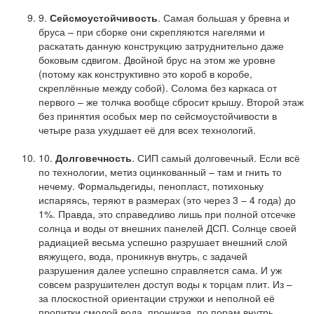
9.
Сейсмоустойчивость
. Самая большая у бревна и
бруса – при сборке они скрепляются нагелями и
раскатать данную конструкцию затруднительно даже
боковым сдвигом. Двойной брус на этом же уровне
(потому как конструктивно это короб в коробе,
скреплённые между собой). Солома без каркаса от
первого – же толчка вообще сбросит крышу. Второй этаж
без принятия особых мер по сейсмоустойчивости в
четыре раза ухудшает её для всех технологий.
10.
Долговечность
. СИП самый долговечный. Если всё
по технологии, метиз оцинкованный – там и гнить то
нечему. Формальдегиды, пенопласт, потихоньку
испаряясь, теряют в размерах (это через 3 – 4 года) до
1%. Правда, это справедливо лишь при полной отсечке
солнца и воды от внешних панелей ДСП. Солнце своей
радиацией весьма успешно разрушает внешний слой
вяжущего, вода, проникнув внутрь, с задачей
разрушения далее успешно справляется сама. И уж
совсем разрушителен доступ воды к торцам плит. Из –
за плоскостной ориентации стружки и неполной её
пропитки смолой вода, проникая по порам внутрь,