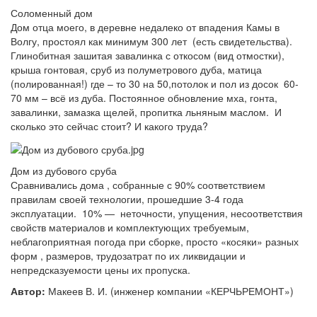
Соломенный дом
Дом отца моего, в деревне недалеко от впадения Камы в
Волгу, простоял как минимум 300 лет (есть свидетельства).
Глинобитная зашитая завалинка с откосом (вид отмостки),
крыша гонтовая, сруб из полуметрового дуба, матица
(полированная!) где – то 30 на 50,потолок и пол из досок 60-
70 мм – всё из дуба. Постоянное обновление мха, гонта,
завалинки, замазка щелей, пропитка льняным маслом. И
сколько это сейчас стоит? И какого труда?
Дом из дубового сруба
Сравнивались дома , собранные с 90% соответствием
правилам своей технологии, прошедшие 3-4 года
эксплуатации. 10% — неточности, упущения, несоответствия
свойств материалов и комплектующих требуемым,
неблагоприятная погода при сборке, просто «косяки» разных
форм , размеров, трудозатрат по их ликвидации и
непредсказуемости цены их пропуска.
Автор:
Макеев В. И. (инженер компании «КЕРЧЬРЕМОНТ»)