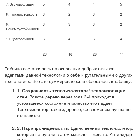
7. Звукоизоляция
5
4
4
5
8. Пожаростойкость
3
2
3
2
9.
3
3
3
2
Сейсмоустойчивость
10. Долговечность
6
4
6
4
23
1
26
14
6
Таблица составлялась на основании добрых отзывов
адептами данной технологии о себе и ругательными о других
технологиях. Все это суммировалось и облекалось в таблицу.
1.
Сохранность
теплоизолятора
/
теплоизоляции
стен
. Всякое дерево через года 3-4 приходит в
устоявшееся состояние и качество его падает.
Теплоизолятор, как и здоровье, со временем лучше не
становится.
2.
Паропроницаемость
. Единственный теплоизолятор,
который не ругали в этом смысле – эковата. Антилидер -