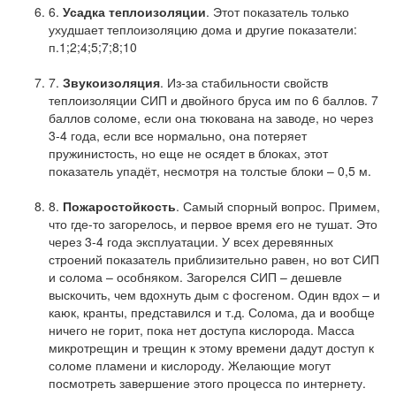
6.
Усадка
теплоизоляции
. Этот показатель только
ухудшает теплоизоляцию дома и другие показатели:
п.1;2;4;5;7;8;10
7.
Звукоизоляция
. Из-за стабильности свойств
теплоизоляции СИП и двойного бруса им по 6 баллов. 7
баллов соломе, если она тюкована на заводе, но через
3-4 года, если все нормально, она потеряет
пружинистость, но еще не осядет в блоках, этот
показатель упадёт, несмотря на толстые блоки – 0,5 м.
8.
Пожаростойкость
. Самый спорный вопрос. Примем,
что где-то загорелось, и первое время его не тушат. Это
через 3-4 года эксплуатации. У всех деревянных
строений показатель приблизительно равен, но вот СИП
и солома – особняком. Загорелся СИП – дешевле
выскочить, чем вдохнуть дым с фосгеном. Один вдох – и
каюк, кранты, представился и т.д. Солома, да и вообще
ничего не горит, пока нет доступа кислорода. Масса
микротрещин и трещин к этому времени дадут доступ к
соломе пламени и кислороду. Желающие могут
посмотреть завершение этого процесса по интернету.