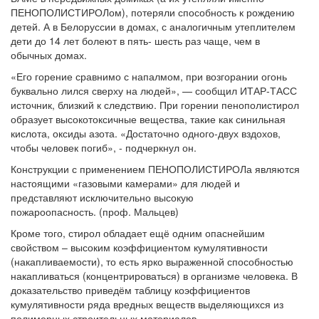
ПЕНОПОЛИСТИРОЛом), потеряли способность к рождению
детей. А в Белоруссии в домах, с аналогичным утеплителем
дети до 14 лет болеют в пять- шесть раз чаще, чем в
обычных домах.
«Его горение сравнимо с напалмом, при возгорании огонь
буквально лился сверху на людей», — сообщил ИТАР-ТАСС
источник, близкий к следствию. При горении пенополистирол
образует высокотоксичные вещества, такие как синильная
кислота, оксиды азота. «Достаточно одного-двух вздохов,
чтобы человек погиб», - подчеркнул он.
Конструкции
с
применением
ПЕНОПОЛИСТИРОЛа
являются
настоящими
«
газовыми
камерами
»
для
людей
и
представляют
исключительно
высокую
пожароопасность
.
(проф. Мальцев)
Кроме того, стирол обладает ещё одним опаснейшим
свойством – высоким коэффициентом кумулятивности
(накапливаемости), то есть ярко выраженной способностью
накапливаться (концентрироваться) в организме человека. В
доказательство приведём таблицу коэффициентов
кумулятивности ряда вредных веществ выделяющихся из
полимерных строительных материалов.