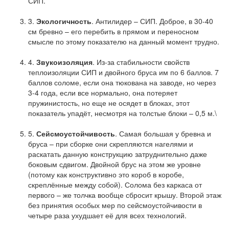
СИП.
3.
Экологичность
. Антилидер – СИП. Доброе, в 30-40
см бревно – его перебить в прямом и переносном
смысле по этому показателю на данный момент трудно.
4.
Звукоизоляция
. Из-за стабильности свойств
теплоизоляции СИП и двойного бруса им по 6 баллов. 7
баллов соломе, если она тюкована на заводе, но через
3-4 года, если все нормально, она потеряет
пружинистость, но еще не осядет в блоках, этот
показатель упадёт, несмотря на толстые блоки – 0,5 м.\
5.
Сейсмоустойчивость
. Самая большая у бревна и
бруса – при сборке они скрепляются нагелями и
раскатать данную конструкцию затруднительно даже
боковым сдвигом. Двойной брус на этом же уровне
(потому как конструктивно это короб в коробе,
скреплённые между собой). Солома без каркаса от
первого – же толчка вообще сбросит крышу. Второй этаж
без принятия особых мер по сейсмоустойчивости в
четыре раза ухудшает её для всех технологий.