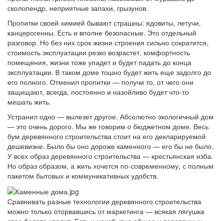
сколопендр, неприятные запахи, грызунов.
Пропитки своей химией бывают страшны: ядовиты, летучи,
канцерогенны. Есть и вполне безопасные. Это отдельный
разговор. Но без них срок жизни строения сильно сократится,
стоимость эксплуатации резко возрастет, комфортность
помещения, жизни тоже упадет и будет падать до конца
эксплуатации. В таком доме тошно будет жить еще задолго до
его полного. Отменил пропитки — получи то, от чего они
защищают, всегда, постоянно и назойливо будет что-то
мешать жить.
Устранил одно — вылезет другое. Абсолютно экологичный дом
— это очень дорого. Мы же говорим о бюджетном доме. Весь
бум деревянного строительства стоит на его декларируемой
дешевизне. Было бы оно дороже каменного — его бы не было.
У всех образ деревянного строительства — крестьянская изба.
Но образ образом, а жить хочется по-современному, с полным
пакетом бытовых и коммуникативных удобств.
Сравнивать разные технологии деревянного строительства
можно только оторвавшись от маркетинга — всякая лягушка
свое болото хвалит. Есть и неизбывно общее у деревянных