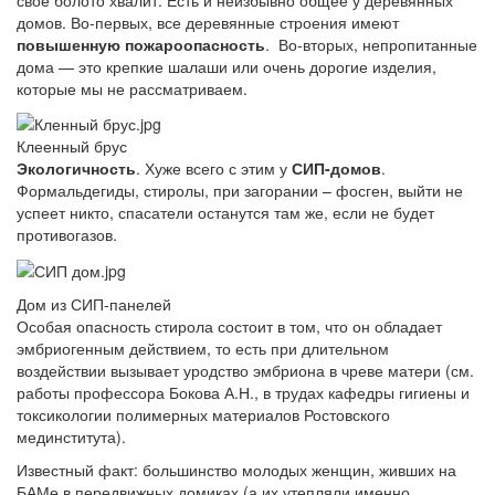
домов. Во-первых, все деревянные строения имеют
повышенную
пожароопасность
. Во-вторых, непропитанные
дома — это крепкие шалаши или очень дорогие изделия,
которые мы не рассматриваем.
Клеенный брус
Экологичность
. Хуже всего с этим у
СИП-
домов
.
Формальдегиды, стиролы, при загорании – фосген, выйти не
успеет никто, спасатели останутся там же, если не будет
противогазов.
Дом из СИП-панелей
Особая
опасность
стирола
состоит
в
том
,
что
он
обладает
эмбриогенным
действием
,
то
есть
при
длительном
воздействии
вызывает
уродство
эмбриона
в
чреве
матери
(
см
.
работы
профессора
Бокова
А
.
Н
.,
в
трудах
кафедры
гигиены
и
токсикологии
полимерных
материалов
Ростовского
мединститута
).
Известный факт: большинство молодых женщин, живших на
БАМе в передвижных домиках (а их утепляли именно