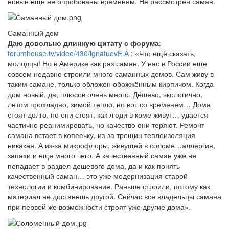
новые еще не опробованы временем. Не рассмотрен саман.
Саманный дом
Даю довольно длинную цитату с форума
:
forumhouse.tv/video/430/lgnatuevE.A
: «Что ещё сказать,
молодцы! Но в Америке как раз саман. У нас в России еще
совсем недавно строили много саманных домов. Сам живу в
таким самане, только обложен обожжённым кирпичом. Когда
дом новый, да, плюсов очень много. Дёшево, экологично,
летом прохладно, зимой тепло, но вот со временем… Дома
стоят долго, но они стоят, как люди в коме живут… удается
частично реанимировать, но качество они теряют. Ремонт
самана встает в копеечку, из-за трещин теплоизоляция
никакая. А из-за микрофлоры, живущей в соломе…аллергия,
запахи и еще много чего. А качественный саман уже не
попадает в раздел дешевого дома, да и как понять
качественный саман… это уже модернизация старой
технологии и комбинирование. Раньше строили, потому как
материал не достанешь другой. Сейчас все владельцы самана
при первой же возможности строят уже другие дома».