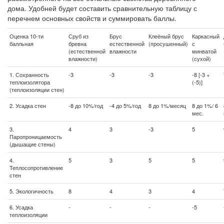
дома. Удобней будет составить сравнительную таблицу с
перечнем основных свойств и суммировать баллы.
Оценка 10-ти
Сруб из
Брус
Клеёный брус
Каркасный
балльная
бревна
естественной
(просушенный)
с
(естественной
влажности
минватой
влажности)
(сухой)
1. Сохранность
-3
-3
-3
-8 [-3 +
теплоизолятора
(-5)]
(теплоизоляции стен)
2. Усадка стен
-8 до 10%/год
-4 до 5%/год
8 до 1%/месяц
8 до 1%/ 6
мес.
3.
4
3
-3
5
Паропроницаемость
(дышащие стены)
4.
5
3
5
5
Теплосопротивление
стен
5. Экологичность
8
4
3
4
6. Усадка
-
-
-
-5
теплоизоляции