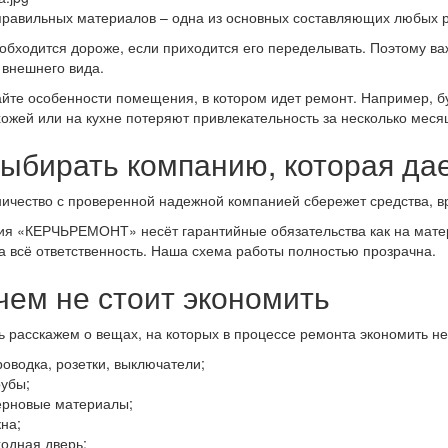
равильных материалов – одна из основных составляющих любых 
обходится дороже, если приходится его переделывать. Поэтому ва
внешнего вида.
йте особенности помещения, в котором идет ремонт. Например, б
хожей или на кухне потеряют привлекательность за несколько меся
Выбирать компанию, которая да
ичество с проверенной надежной компанией сбережет средства, в
я «КЕРЧЬРЕМОНТ» несёт гарантийные обязательства как на матер
а всё ответственность. Наша схема работы полностью прозрачна.
чем не стоит экономить
ь расскажем о вещах, на которых в процессе ремонта экономить не
роводка, розетки, выключатели;
рубы;
ерновые материалы;
кна;
ходная дверь;