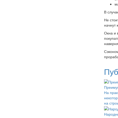
м
В случа
Не стои
начнут 
Окна и 
покупат
наверня
Сэконом
прораба
Пуб
Преимущ
На прак
некотор
на стро
Народн