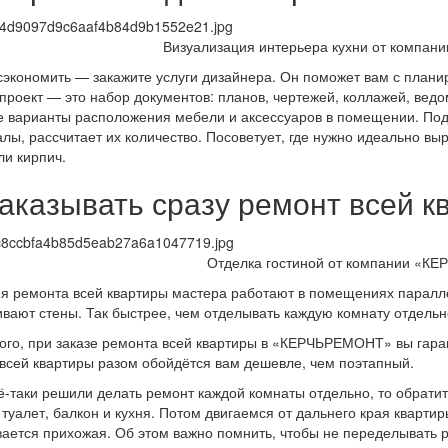
Визуализация интерьера кухни от компа
сэкономить — закажите услуги дизайнера. Он поможет вам с плани
проект — это набор документов: планов, чертежей, коллажей, вед
 варианты расположения мебели и аксессуаров в помещении. Под
лы, рассчитает их количество. Посоветует, где нужно идеально выр
ли кирпич.
Заказывать сразу ремонт всей к
Отделка гостиной от компании «
я ремонта всей квартиры мастера работают в помещениях параллел
вают стены. Так быстрее, чем отделывать каждую комнату отдельн
ого, при заказе ремонта всей квартиры в «КЕРЧЬРЕМОНТ» вы гара
всей квартиры разом обойдётся вам дешевле, чем поэтапный.
ё-таки решили делать ремонт каждой комнаты отдельно, то обрати
 туалет, балкон и кухня. Потом двигаемся от дальнего края кварти
ается прихожая. Об этом важно помнить, чтобы не переделывать ре