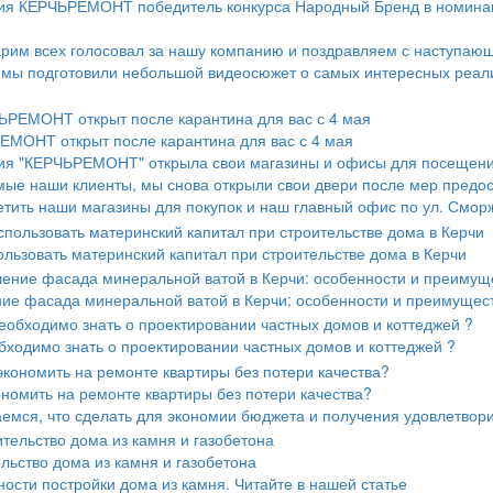
я КЕРЧЬРЕМОНТ победитель конкурса Народный Бренд в номинаци
рим всех голосовал за нашу компанию и поздравляем с наступаю
мы подготовили небольшой видеосюжет о самых интересных реали
МОНТ открыт после карантина для вас с 4 мая
ия "КЕРЧЬРЕМОНТ" открыла свои магазины и офисы для посещени
ые наши клиенты, мы снова открыли свои двери после мер предо
етить наши магазины для покупок и наш главный офис по ул. Смор
ользовать материнский капитал при строительстве дома в Керчи
ие фасада минеральной ватой в Керчи: особенности и преимущес
бходимо знать о проектировании частных домов и коттеджей ?
ономить на ремонте квартиры без потери качества?
емся, что сделать для экономии бюджета и получения удовлетвори
льство дома из камня и газобетона
ости постройки дома из камня. Читайте в нашей статье