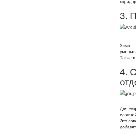
коридор
3. 
Зима — 
уменьше
Также в
4. 
отд
Для сок
сложной
Это сов
добавят