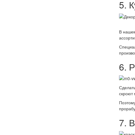
5. 
В нашем
ассорти
Специал
произво
6. 
Сделать
скроют 
Поэтому
прорабу
7. 