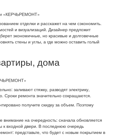
нии «КЕРЧЬРЕМОНТ»
рованием отделки и расскажет на чем сэкономить.
омостей и визуализаций. Дизайнер предложит
берет экономичные, но красивые и долговечные
овнять стены и углы, а где можно оставить голый
вартиры, дома
КЕРЧЬРЕМОНТ»
ьно: заливают стяжку, разводят электрику,
о. Сроки ремонта значительно сокращаются.
нтировано получите скидку за объем. Поэтому
те внимание на очередность: сначала обновляется
ры к входной двери. В последнюю очередь
монт: представьте, что будет с новым покрытием в