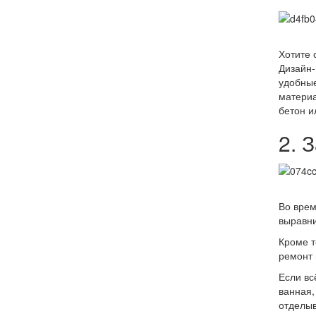
Хотите 
Дизайн-
удобные
материа
бетон и
2. 
Во врем
выравни
Кроме т
ремонт 
Если вс
ванная,
отделыв