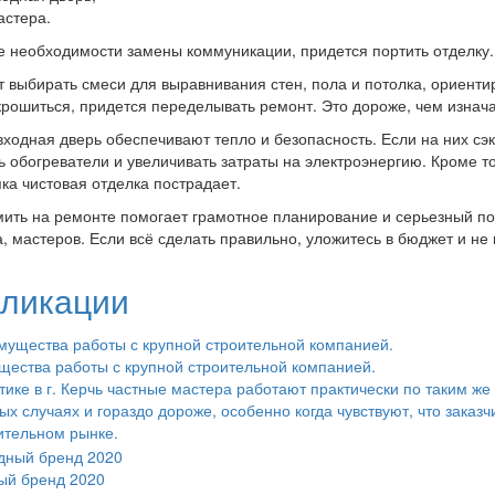
астера.
е необходимости замены коммуникации, придется портить отделку.
т выбирать смеси для выравнивания стен, пола и потолка, ориентир
крошиться, придется переделывать ремонт. Это дороже, чем изнач
входная дверь обеспечивают тепло и безопасность. Если на них с
ь обогреватели и увеличивать затраты на электроэнергию. Кроме то
ка чистовая отделка пострадает.
ить на ремонте помогает грамотное планирование и серьезный по
, мастеров. Если всё сделать правильно, уложитесь в бюджет и не 
ликации
ества работы с крупной строительной компанией.
тике в г. Керчь частные мастера работают практически по таким же
ых случаях и гораздо дороже, особенно когда чувствуют, что зака
ительном рынке.
ый бренд 2020