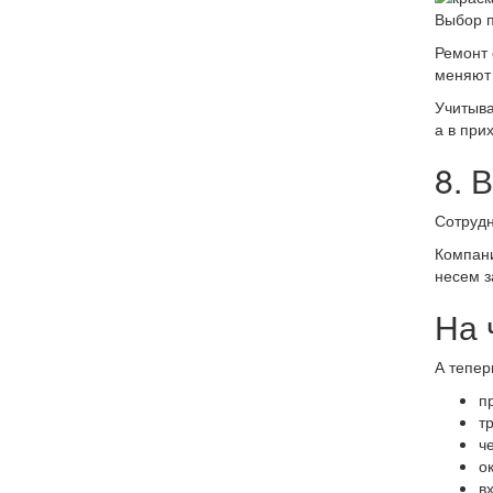
Выбор п
Ремонт 
меняют 
Учитыва
а в при
8. 
Сотрудн
Компани
несем з
На 
А тепер
п
т
ч
о
в