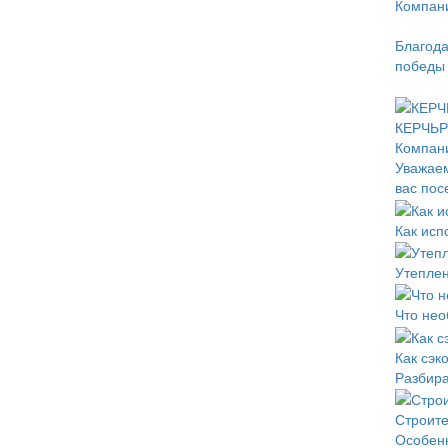
Компани
Благода
победы 
КЕРЧЬРЕ
Компан
Уважаем
вас пос
Как исп
Утеплен
Что нео
Как сэк
Разбира
Строите
Особенн